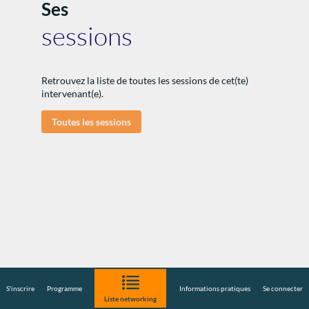
Ses
sessions
:
Retrouvez la liste de toutes les sessions de cet(te)
intervenant(e).
Toutes les sessions
I
S'inscrire
Programme
Informations pratiques
Se connecter
Liste networking
R