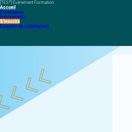
[TEST] Évènement Formation
Accueil
Programme
Intervenants
S'inscrire
Enquête de satisfaction