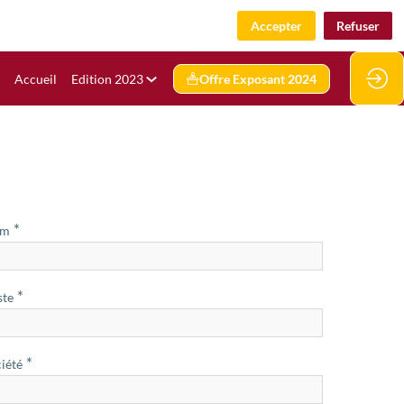
Accepter
Refuser
Accueil
Edition 2023
Offre Exposant 2024
*
om
*
ste
*
iété