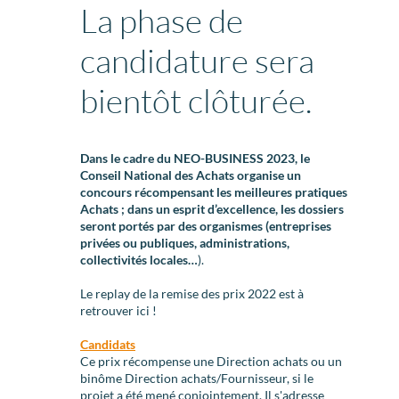
La phase de
candidature sera
bientôt clôturée.
Dans le cadre du NEO-BUSINESS 2023, le
Conseil National des Achats organise un
concours récompensant les meilleures pratiques
Achats ; dans un esprit d’excellence, les dossiers
seront portés par des organismes (entreprises
privées ou publiques, administrations,
collectivités locales…
).
Le replay de la remise des prix 2022 est
à
retrouver ici
!
Candidats
Ce prix récompense une Direction achats ou un
binôme Direction achats/Fournisseur, si le
projet a été mené conjointement. Il s'adresse