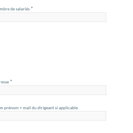
*
bre de salariés
*
resse
 prénom + mail du dirigeant si applicable