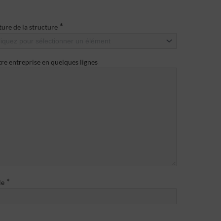
*
ure de la structure
liquez pour sélectionner un élément
re entreprise en quelques lignes
*
le