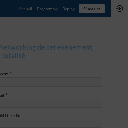
Accueil
Programme
Replay
S'inscrire
u Networking de cet évènement,
 totalité
*
énom
*
ail
fil Linkedin