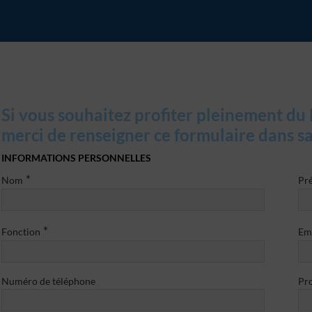
Si vous souhaitez profiter pleinement d
merci de renseigner ce formulaire dans sa
INFORMATIONS PERSONNELLES
*
Nom
Pr
*
Fonction
Em
Numéro de téléphone
Pro