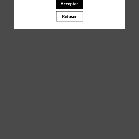
Accepter
aucune de ses interventions.
Refuser
Toutes les sessions