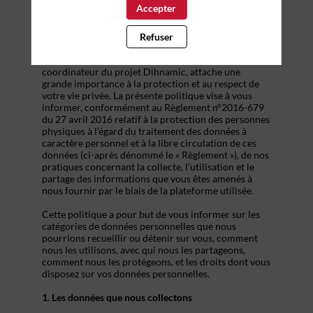
NOUVELLE-AQUITAINE
Accepter
L’Agence de Développement et d’Innovation de la
Nouvelle-Aquitaine (dont le siège social est situé au 6
Refuser
allée du Doyen Georges Brus, 33600 Pessac, France),
en sa qualité de responsable du traitement et
coordinateur du projet Dihnamic, attache une
grande importance à la protection et au respect de
votre vie privée. La présente politique vise à vous
informer, conformément au Règlement n°2016-679
du 27 avril 2016 relatif à la protection des personnes
physiques à l’égard du traitement des données à
caractère personnel et à la libre circulation de ces
données (ci-après dénommé le « Règlement »), de nos
pratiques concernant la collecte, l’utilisation et le
partage des informations que vous êtes amenés à
nous fournir par le biais de la plateforme utilisée.
Cette politique a pour but de vous informer sur les
catégories de données personnelles que nous
pourrions recueillir ou détenir sur vous, comment
nous les utilisons, avec qui nous les partageons,
comment nous les protégeons, et les droits dont vous
disposez sur vos données personnelles.
1. Les données que nous collectons