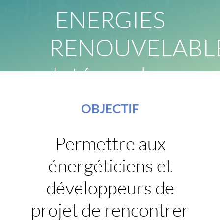
ENERGIES
RENOUVELABL
Intégrez les
marchés de
OBJECTIF
la
Permettre aux
production
énergéticiens et
et du
développeurs de
projet de rencontrer
stockage !