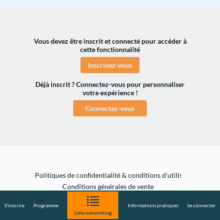
Vous devez être inscrit et connecté pour accéder à
cette fonctionnalité
Inscrivez-vous
Déjà inscrit ? Connectez-vous pour personnaliser
votre expérience !​
Connectez-vous
Politiques de confidentialité & conditions d'utilisation de vo
Conditions générales de vente
S'inscrire
Programme
Informations pratiques
Se connecter
Liste networking