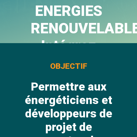
ENERGIES
RENOUVELABL
Intégrez
les
OBJECTIF
marchés
Permettre aux
de la
énergéticiens et
production
développeurs de
projet de
et du