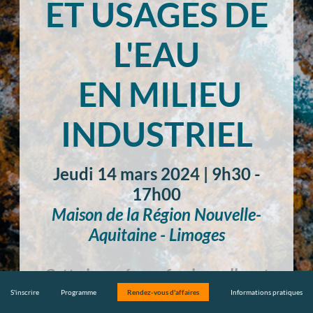
ET USAGES DE
L'EAU
EN MILIEU
INDUSTRIEL
Jeudi 14 mars 2024 | 9h30 -
17h00
Maison de la Région Nouvelle-
Aquitaine - Limoges
Cette journée professionnelle est
payante (30€).
S'inscrire
Programme
Rendez-vous d'affaires
Informations pratiques