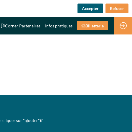
Accepter
Refuser
Corner Partenaires
Infos pratiques
Billetterie
 cliquer sur "ajouter")?