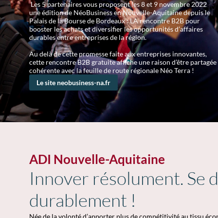
Les 5 partenaires vous proposent les 8 et 9 novembre 2022
une édition de NéoBusiness en Nouvelle-Aquitaine depuis le
Palais de la Bourse de Bordeaux : LA rencontre B2B pour
booster les achats et diversifier les opportunités d’affaires
durables entre entreprises de la région.
Au delà de cette promesse faite aux entreprises innovantes,
cette rencontre B2B gratuite affiche une raison d’être partagée
cohérente avec la feuille de route régionale Néo Terra !
Le site neobusiness-na.fr
ADI Nouvelle-Aquitaine
Innover résolument. Se 
durablement !
Née de la volonté d’apporter plus de compétitivité au tissu éc