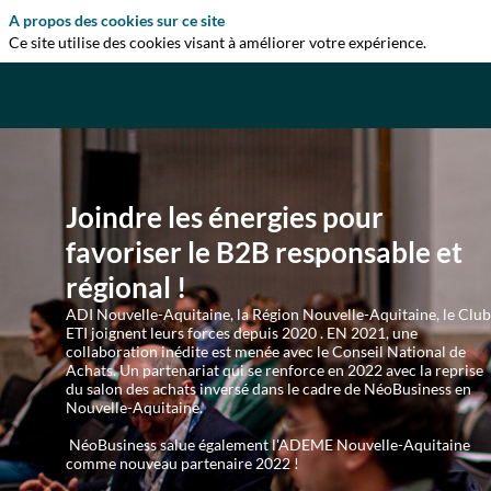
A propos des cookies sur ce site
Ce site utilise des cookies visant à améliorer votre expérience.
Joindre les énergies pour
favoriser le B2B responsable et
régional !
ADI Nouvelle-Aquitaine, la Région Nouvelle-Aquitaine, le Clu
ETI joignent leurs forces depuis 2020 . EN 2021, une
collaboration inédite est menée avec le Conseil National de
Achats. Un partenariat qui se renforce en 2022 avec la reprise
du salon des achats inversé dans le cadre de NéoBusiness en
Nouvelle-Aquitaine.
NéoBusiness salue également l'ADEME Nouvelle-Aquitaine
comme nouveau partenaire 2022 !