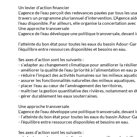
Un levier d’action financier
L’agence de l’eau perçoit des redevances payées par tous les usa
travers un programme pluriannuel d’intervention. L’Agence aide a
l’eau disponible. Par ailleurs, elle organise la concertation ave
Une approche transversale
L’agence de l’eau développe une politique transversale, devant in
l’atteinte du bon état pour toutes les eaux du bassin Adour-Ga
l’équilibre entre ressources disponibles et besoins en eau.
Ses axes d’action sont les suivants :
- s’adapter au changement climatique pour améliorer la résilie
- améliorer la qualité de l’eau (priorité à l’alimentation en eau p
- réduire l’impact des activités humaines sur les milieux aquati
- assurer les fonctionnalités naturelles des milieux aquatiques,
- placer l’eau au cœur de l’aménagement des territoires,
- maîtriser la gestion quantitative des rivières, notamment en é
- gérer durablement les eaux souterraines.
Une approche transversale
L’agence de l’eau développe une politique transversale, devant in
- l’atteinte du bon état pour toutes les eaux du bassin Adour-G
- l’équilibre entre ressources disponibles et besoins en eau.
Ses axes d’action sont les suivants :