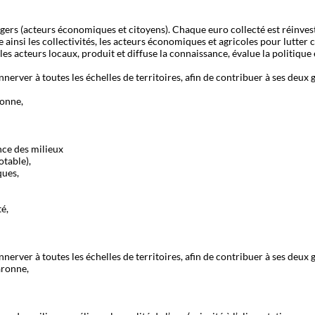
gers (acteurs économiques et citoyens). Chaque euro collecté est réinvesti
insi les collectivités, les acteurs économiques et agricoles pour lutter c
c les acteurs locaux, produit et diffuse la connaissance, évalue la politiqu
nerver à toutes les échelles de territoires, afin de contribuer à ses deux g
ronne,
nce des milieux
otable),
ques,
té,
nerver à toutes les échelles de territoires, afin de contribuer à ses deux g
aronne,